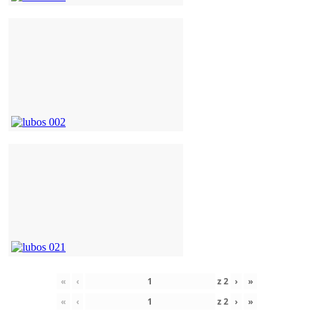
«
‹
z
2
›
»
«
‹
z
2
›
»