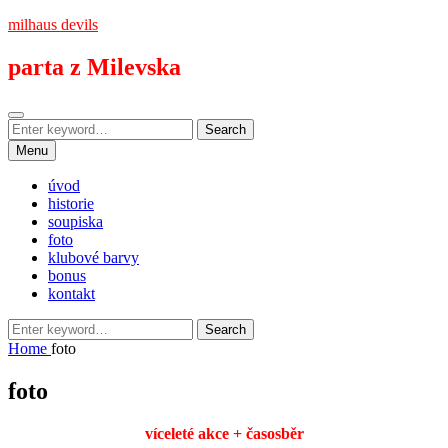
Skip
milhaus devils
to
content
parta z Milevska
Search
Search
Search
for:
Menu
úvod
historie
soupiska
foto
klubové barvy
bonus
kontakt
Search
Search
for:
Home
foto
foto
víceleté akce + časosběr