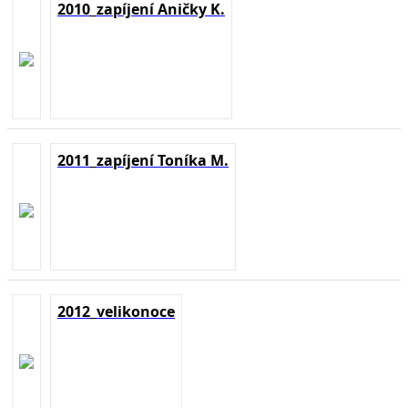
2010_zapíjení Aničky K.
2011_zapíjení Toníka M.
2012_velikonoce